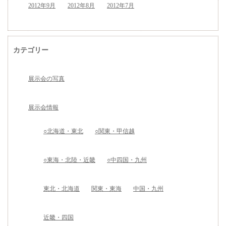
2012年9月
2012年8月
2012年7月
カテゴリー
展示会の写真
展示会情報
○北海道・東北
○関東・甲信越
○東海・北陸・近畿
○中四国・九州
東北・北海道
関東・東海
中国・九州
近畿・四国