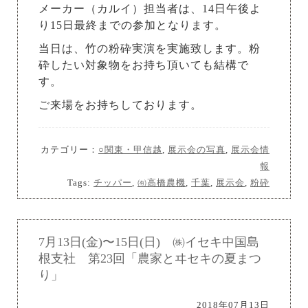
メーカー（カルイ）担当者は、14日午後よ
り15日最終までの参加となります。
当日は、竹の粉砕実演を実施致します。粉
砕したい対象物をお持ち頂いても結構で
す。
ご来場をお持ちしております。
カテゴリー：
○関東・甲信越
,
展示会の写真
,
展示会情
報
Tags:
チッパー
,
㈲高橋農機
,
千葉
,
展示会
,
粉砕
7月13日(金)〜15日(日) ㈱イセキ中国島
根支社 第23回「農家とヰセキの夏まつ
り」
2018年07月13日