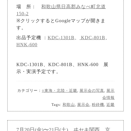
場 所：
和歌山県日高郡みなべ町北道
150-2
※クリックするとGoogleマップが開きま
す。
出品予定機 ：
KDC-1301B
、
KDC-801B
、
HNK-600
KDC-1301B、KDC-801B、HNK-600 展
示・実演予定です。
カテゴリー：
○東海・北陸・近畿
,
展示会の写真
,
展示
会情報
Tags:
和歌山
,
展示会
,
粉砕機
,
近畿
7月20日(金)〜21日(土) ヰセキ関西 京