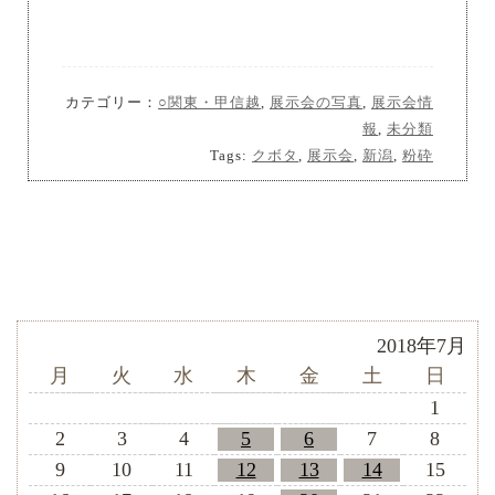
カテゴリー：
○関東・甲信越
,
展示会の写真
,
展示会情
報
,
未分類
Tags:
クボタ
,
展示会
,
新潟
,
粉砕
2018年7月
月
火
水
木
金
土
日
1
2
3
4
5
6
7
8
9
10
11
12
13
14
15