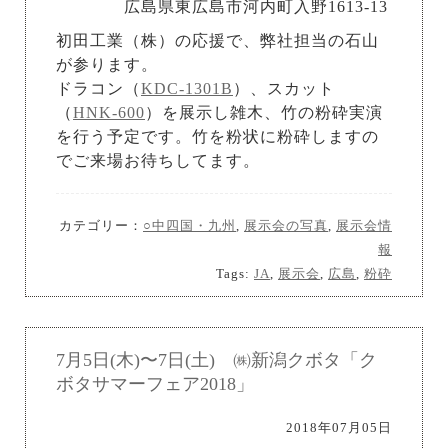
広島県東広島市河内町入野1613-13
初田工業（株）の応援で、弊社担当の石山
が参ります。
ドラコン（
KDC-1301B
）、スカット
（
HNK-600
）を展示し雑木、竹の粉砕実演
を行う予定です。竹を粉状に粉砕しますの
でご来場お待ちしてます。
カテゴリー：
○中四国・九州
,
展示会の写真
,
展示会情
報
Tags:
JA
,
展示会
,
広島
,
粉砕
7月5日(木)〜7日(土) ㈱新潟クボタ「ク
ボタサマーフェア2018」
2018年07月05日