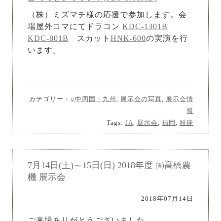
（株）ミズマチ様の応援で参加します。会
場屋外コマにてドラコン
KDC-1301B
KDC-801B
スカット
HNK-600
の実演を行
います。
カテゴリー：
○中四国・九州
,
展示会の写真
,
展示会情
報
Tags:
JA
,
展示会
,
福岡
,
粉砕
7月14日(土)～15日(日) 2018年度 ㈲高橋農
機 展示会
2018年07月14日
ご来場ありがとうございました。