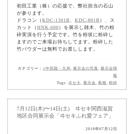
初田工業（株）の応援で、弊社担当の石山
が参ります。
ドラコン（
KDC-1301B
、
KDC-801B
）、ス
カット（
HNK-600
）を展示し雑木、竹の粉
砕実演を行う予定です。竹を粉状に粉砕し
ますのでご来場お待ちしてます。粉砕した
竹パウダーは無料でお渡しします。
カテゴリー：
○中四国・九州
,
展示会の写真
,
展示会情
報
Tags:
ヰセキ
,
展示会
,
島根
,
粉砕
7月12日(木)〜14日(土) ヰセキ関西滋賀
地区合同展示会「ヰセキふれ愛フェア」
2018年07月12日