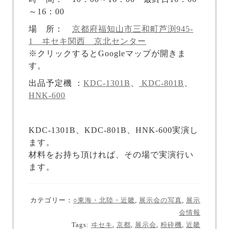
～16：00
場 所：
京都府福知山市三和町芦渕945-
1 ヰセキ関西 京北センター
※クリックするとGoogleマップが開きま
す。
出品予定機 ：
KDC-1301B
、
KDC-801B
、
HNK-600
KDC-1301B、KDC-801B、HNK-600実演し
ます。
材料をお持ち頂ければ、その場で実演行い
ます。
カテゴリー：
○東海・北陸・近畿
,
展示会の写真
,
展示
会情報
Tags:
ヰセキ
,
京都
,
展示会
,
粉砕機
,
近畿