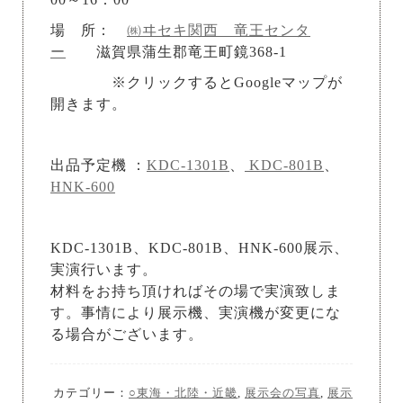
場 所：
㈱ヰセキ関西 竜王センタ
ー
滋賀県蒲生郡竜王町鏡368-1
※クリックするとGoogleマップが
開きます。
出品予定機 ：
KDC-1301B
、
KDC-801B
、
HNK-600
KDC-1301B、KDC-801B、HNK-600展示、
実演行います。
材料をお持ち頂ければその場で実演致しま
す。事情により展示機、実演機が変更にな
る場合がございます。
カテゴリー：
○東海・北陸・近畿
,
展示会の写真
,
展示