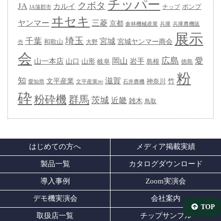
チッパー
クボタ
JA
カルイ
ポンプ
チップ
JA蒲郡市
ヰセキ
ヤンマー
三菱
京都
兵庫
兵庫農機販
倉林機械産業
展示
埼玉
千葉
宮城
宮城ヤンマー商会
和歌山
大野
売
会
広島
愛
岡山
岩手
山一本店
山形
山口
岐阜
島根
徳島
粉
知
滋賀
竹
文平産業
神奈川
愛知県
石井農機
文平産業㈱
砕
粉砕機
群馬
茨城
近畿
雑木
鳥取
はじめての方へ
メディア掲載実績
製品一覧
カタログダウンロード
導入事例
Zoom実演会
デモ機実演会
会社案内
TOP
取扱店一覧
チップサンプル