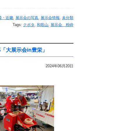
陸・近畿
,
展示会の写真
,
展示会情報
,
未分類
Tags:
クボタ
,
和歌山
,
展示会 粉砕
部「大展示会in豊栄」
2024年06月20日