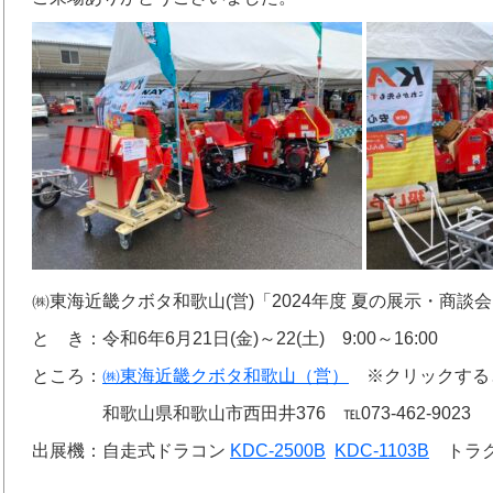
㈱東海近畿クボタ和歌山(営)「2024年度 夏の展示・商談
と き：令和6年6月21日(金)～22(土) 9:00～16:00
ところ：
㈱東海近畿クボタ和歌山（営）
※クリックすると
和歌山県和歌山市西田井376 ℡073-462-9023
出展機：自走式ドラコン
KDC-2500B
KDC-1103B
トラク