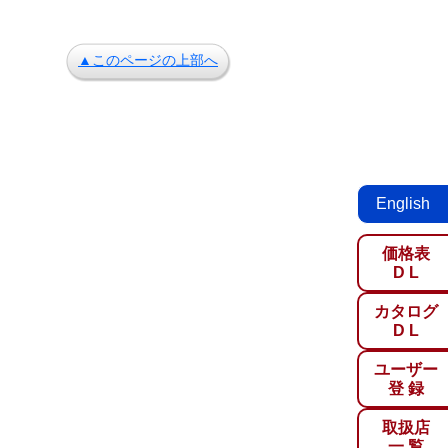
▲このページの上部へ
English
価格表
D L
カタログ
D L
ユーザー
登 録
取扱店
一 覧