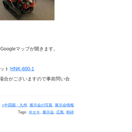
oogleマップが開きます。
ット
HNK-600-1
場合がございますので事前問い合
：
○中四国・九州
,
展示会の写真
,
展示会情報
Tags:
ヰセキ
,
展示会
,
広島
,
粉砕