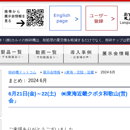
年！(株)カルイの粉砕機は、枝処理の重労働を軽減するだけでなく、粉砕チップは
粉砕機ドットコム
»
展示会情報
»
○東海・北陸・近畿
»
2024 6月
まとめ： 2024 6月
6月21日(金)～22(土) ㈱東海近畿クボタ和歌山(営)
会」
ご来場ありがとうございました。