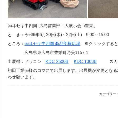
㈱ヰセキ中四国 広島営業部「大展示会in豊栄」
と き：令和6年6月20日(木)～22日(土) 9:00～15:00
ところ：
㈱ヰセキ中四国 商品部横広場
※クリックするとG
広島県東広島市豊栄町乃美1157-1
出展機：ドラコン
KDC-2500B
KDC-1303B
スカ
初田工業㈱様のコマにて出展します。出展機が変更となる
わせ願います。
カテゴリー