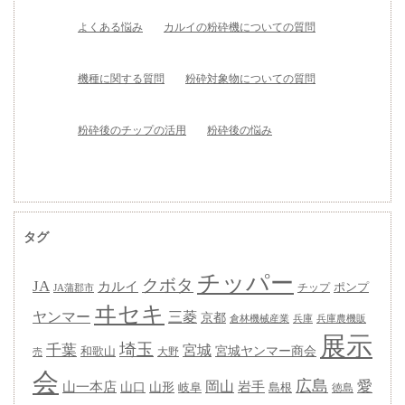
よくある悩み
カルイの粉砕機についての質問
機種に関する質問
粉砕対象物についての質問
粉砕後のチップの活用
粉砕後の悩み
タグ
チッパー
クボタ
JA
カルイ
ポンプ
チップ
JA蒲郡市
ヰセキ
ヤンマー
三菱
京都
兵庫
兵庫農機販
倉林機械産業
展示
埼玉
千葉
宮城
宮城ヤンマー商会
和歌山
大野
売
会
広島
愛
岡山
岩手
山一本店
山形
山口
岐阜
島根
徳島