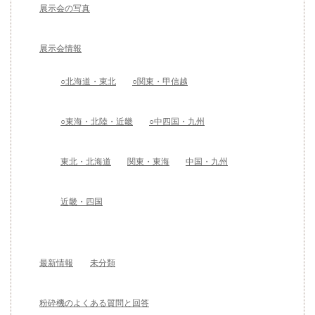
展示会の写真
展示会情報
○北海道・東北
○関東・甲信越
○東海・北陸・近畿
○中四国・九州
東北・北海道
関東・東海
中国・九州
近畿・四国
最新情報
未分類
粉砕機のよくある質問と回答