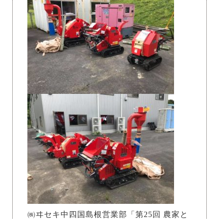
㈱ヰセキ中四国島根営業部「第25回 農家と