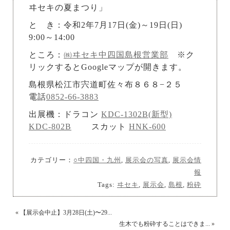
ヰセキの夏まつり」
と き：令和2年7月17日(金)～19日(日)
9:00～14:00
ところ：
㈱ヰセキ中四国島根営業部
※ク
リックするとGoogleマップが開きます。
島根県松江市宍道町佐々布８６８−２５
電話
0852-66-3883
出展機：ドラコン
KDC-1302B(新型)
KDC-802B
スカット
HNK-600
カテゴリー：
○中四国・九州
,
展示会の写真
,
展示会情
報
Tags:
ヰセキ
,
展示会
,
島根
,
粉砕
«
【展示会中止】3月28日(土)〜29...
生木でも粉砕することはできま...
»