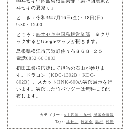
㈱ヰセキ中四国島根営業部「第25回農家と
ヰセキの夏祭り」
と き：令和3年7月16日(金)～18日(日)
9:30～15:00
ところ：
㈱ヰセキ中国島根営業部
※クリ
ックするとGoogleマップが開きます。
島根県松江市宍道町佐々布８６８−２５
電話
0852-66-3883
初田工業様応援にて担当の石山が参りま
す。ドラコン（
KDC-1302B
・
KDC-
802B
）、スカット
HNK-600
の実演展示を行
います。実演した竹パウダーは無料にて配
布します。
カテゴリー：
○中四国・九州
,
展示会情報
Tags:
ヰセキ
,
展示会
,
島根
,
粉砕