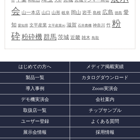
宮城ヤンマー商会
和歌山
大野
売
会
広島
愛
岡山
岩手
山一本店
山形
山口
岐阜
島根
徳島
粉
知
滋賀
竹
文平産業
神奈川
愛知県
石井農機
文平産業㈱
砕
粉砕機
群馬
茨城
近畿
雑木
鳥取
はじめての方へ
メディア掲載実績
製品一覧
カタログダウンロード
導入事例
Zoom実演会
デモ機実演会
会社案内
取扱店一覧
チップサンプル
ユーザー登録
よくある質問
展示会情報
採用情報