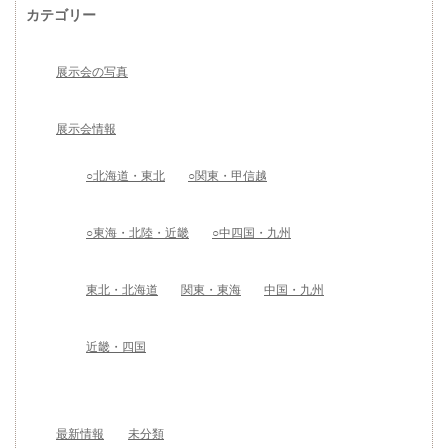
カテゴリー
展示会の写真
展示会情報
○北海道・東北
○関東・甲信越
○東海・北陸・近畿
○中四国・九州
東北・北海道
関東・東海
中国・九州
近畿・四国
最新情報
未分類