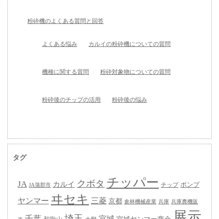
粉砕機のよくある質問と回答
よくある悩み
カルイの粉砕機についての質問
機種に関する質問
粉砕対象物についての質問
粉砕後のチップの活用
粉砕後の悩み
タグ
チッパー
クボタ
JA
カルイ
ポンプ
チップ
JA蒲郡市
ヰセキ
ヤンマー
三菱
京都
兵庫
兵庫農機販
倉林機械産業
展示
埼玉
千葉
宮城