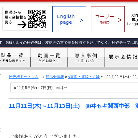
年！(株)カルイの粉砕機は、枝処理の重労働を軽減するだけでなく、粉砕チップは
粉砕機ドットコム
»
展示会情報
»
○東海・北陸・近畿
»
11月11日(木)～11
«
11月5日(金)～7日(日) ㈱ヰセ...
11月11日(木)～11月13日(土) ㈱ヰセキ関西中
ご来場ありがとうございました。