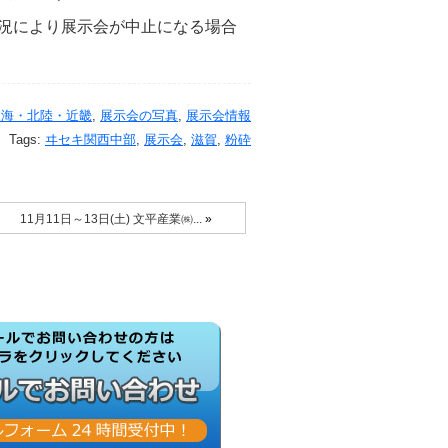
況により展示会が中止になる場合
東海・北陸・近畿
,
展示会の写真
,
展示会情報
Tags:
ヰセキ関西中部
,
展示会
,
滋賀
,
粉砕
11月11日～13日(土) 文平産業㈱...
»