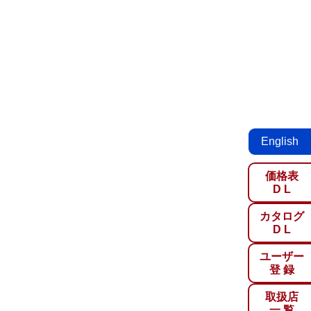
English
価格表
D L
カタログ
D L
ユーザー
登 録
取扱店
一 覧