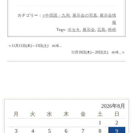
カテゴリー：
○中四国・九州
,
展示会の写真
,
展示会情
報
Tags:
ヰセキ
,
展示会
,
広島
,
粉砕
«
11月11日(木)～13日(土) ㈱ヰ...
11月18日(木)～20日(土) ㈱ヰ...
»
2026年8月
月
火
水
木
金
土
日
1
2
3
4
5
6
7
8
9