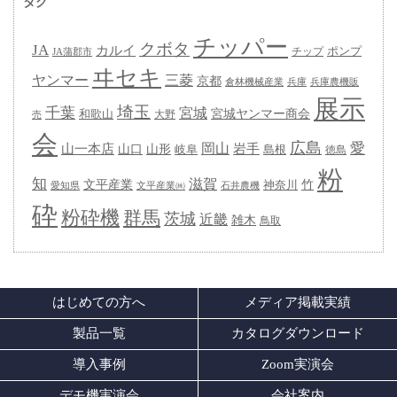
タグ
チッパー
クボタ
JA
カルイ
ポンプ
チップ
JA蒲郡市
ヰセキ
ヤンマー
三菱
京都
兵庫
兵庫農機販
倉林機械産業
展示
埼玉
千葉
宮城
宮城ヤンマー商会
和歌山
大野
売
会
広島
愛
岡山
岩手
山一本店
山形
山口
岐阜
島根
徳島
粉
知
滋賀
竹
文平産業
神奈川
愛知県
石井農機
文平産業㈱
砕
粉砕機
群馬
茨城
近畿
雑木
鳥取
はじめての方へ
メディア掲載実績
製品一覧
カタログダウンロード
導入事例
Zoom実演会
デモ機実演会
会社案内