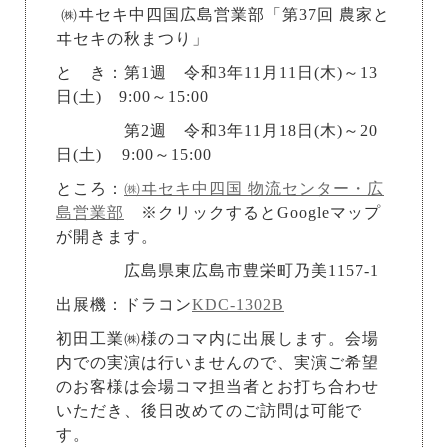
㈱ヰセキ中四国広島営業部「第37回 農家と
ヰセキの秋まつり」
と き：第1週 令和3年11月11日(木)～13
日(土) 9:00～15:00
第2週 令和3年11月18日(木)～20
日(土) 9:00～15:00
ところ：
㈱ヰセキ中四国 物流センター・広
島営業部
※クリックするとGoogleマップ
が開きます。
広島県東広島市豊栄町乃美1157-1
出展機：ドラコン
KDC-1302B
初田工業㈱様のコマ内に出展します。会場
内での実演は行いませんので、実演ご希望
のお客様は会場コマ担当者とお打ち合わせ
いただき、後日改めてのご訪問は可能で
す。