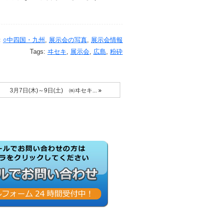
：
○中四国・九州
,
展示会の写真
,
展示会情報
Tags:
ヰセキ
,
展示会
,
広島
,
粉砕
3月7日(木)～9日(土) ㈱ヰセキ...
»