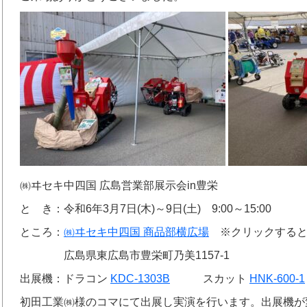
㈱ヰセキ中四国 広島営業部展示会in豊栄
と き：令和6年3月7日(木)～9日(土) 9:00～15:00
ところ：
㈱ヰセキ中四国 商品部横広場
※クリックするとG
広島県東広島市豊栄町乃美1157-1
出展機：ドラコン
KDC-1303B
スカット
HNK-600-1
初田工業㈱様のコマにて出展し実演を行います。出展機が