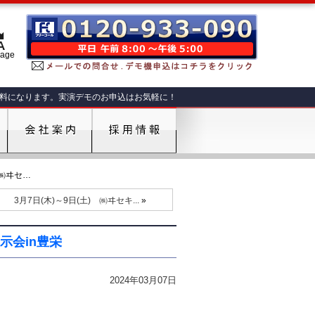
肥料になります。実演デモのお申込はお気軽に！
 ㈱ヰセ…
3月7日(木)～9日(土) ㈱ヰセキ...
»
示会in豊栄
2024年03月07日