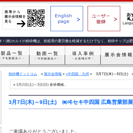
年！(株)カルイの粉砕機は、枝処理の重労働を軽減するだけでなく、粉砕チップは
粉砕機ドットコム
»
展示会情報
»
○中四国・九州
»
3月7日(木)～9日(土)
«
3月2日(土)～3日(日) 倉林機械...
3月7日(木)～9日(土) ㈱ヰセキ中四国 広島営業部展
ご来場ありがとうございました。