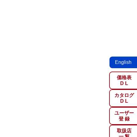
English
価格表
D L
カタログ
D L
ユーザー
登 録
取扱店
一 覧