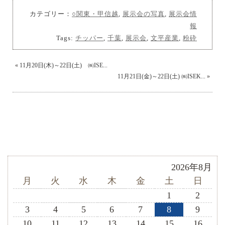
カテゴリー：
○関東・甲信越
,
展示会の写真
,
展示会情
報
Tags:
チッパー
,
千葉
,
展示会
,
文平産業
,
粉砕
«
11月20日(木)～22日(土) ㈱ISE...
11月21日(金)～22日(土) ㈱ISEK...
»
2026年8月
月
火
水
木
金
土
日
1
2
3
4
5
6
7
8
9
10
11
12
13
14
15
16