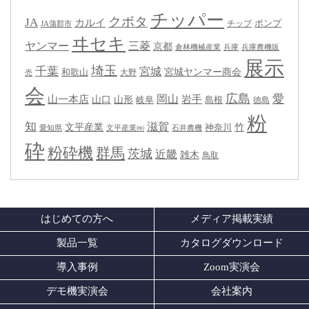
チッパー
クボタ
JA
カルイ
ポンプ
チップ
JA蒲郡市
ヰセキ
ヤンマー
三菱
京都
兵庫
兵庫農機販
倉林機械産業
展示
埼玉
千葉
宮城
宮城ヤンマー商会
和歌山
大野
売
会
広島
愛
岡山
岩手
山一本店
山形
山口
岐阜
島根
徳島
粉
知
滋賀
竹
文平産業
神奈川
愛知県
石井農機
文平産業㈱
砕
粉砕機
群馬
茨城
近畿
雑木
鳥取
はじめての方へ
メディア掲載実績
製品一覧
カタログダウンロード
導入事例
Zoom実演会
デモ機実演会
会社案内