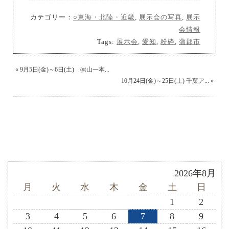
カテゴリー：
○東海・北陸・近畿
,
展示会の写真
,
展示
会情報
Tags:
展示会
,
愛知
,
粉砕
,
蒲郡市
«
9月5日(金)～6日(土) ㈱山一本...
10月24日(金)～25日(土) 千葉ア...
»
2026年8月
月
火
水
木
金
土
日
1
2
3
4
5
6
7
8
9