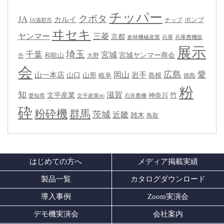
チッパー
クボタ
JA
カルイ
ポンプ
チップ
JA蒲郡市
ヰセキ
ヤンマー
三菱
京都
兵庫
兵庫農機販
倉林機械産業
展示
埼玉
千葉
宮城
宮城ヤンマー商会
和歌山
大野
売
会
広島
愛
岡山
岩手
山一本店
山形
山口
岐阜
島根
徳島
粉
知
滋賀
竹
文平産業
神奈川
愛知県
石井農機
文平産業㈱
砕
粉砕機
群馬
茨城
近畿
雑木
鳥取
はじめての方へ
メディア掲載実績
製品一覧
カタログダウンロード
導入事例
Zoom実演会
デモ機実演会
会社案内