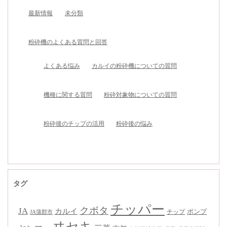
最新情報
未分類
粉砕機のよくある質問と回答
よくある悩み
カルイの粉砕機についての質問
機種に関する質問
粉砕対象物についての質問
粉砕後のチップの活用
粉砕後の悩み
タグ
チッパー
クボタ
JA
カルイ
ポンプ
チップ
JA蒲郡市
ヰセキ