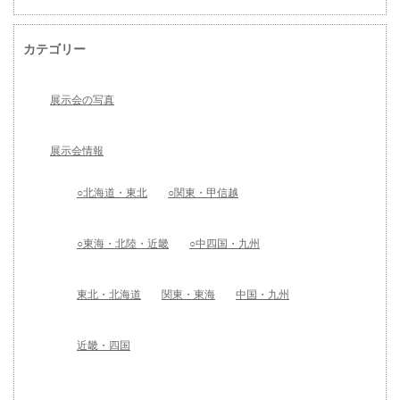
カテゴリー
展示会の写真
展示会情報
○北海道・東北
○関東・甲信越
○東海・北陸・近畿
○中四国・九州
東北・北海道
関東・東海
中国・九州
近畿・四国