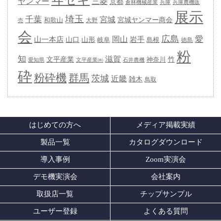
ヤンマー
三菱
京都
兵庫
兵庫農機販
倉林機械産業
展示
埼玉
千葉
宮城
宮城ヤンマー商会
和歌山
大野
売
会
広島
愛
岡山
岩手
山一本店
山形
山口
岐阜
島根
徳島
粉
知
滋賀
竹
文平産業
神奈川
愛知県
石井農機
文平産業㈱
砕
粉砕機
群馬
茨城
近畿
雑木
鳥取
はじめての方へ
メディア掲載実績
製品一覧
カタログダウンロード
導入事例
Zoom実演会
デモ機実演会
会社案内
取扱店一覧
チップサンプル
ユーザー登録
よくある質問