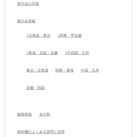
展示会の写真
展示会情報
○北海道・東北
○関東・甲信越
○東海・北陸・近畿
○中四国・九州
東北・北海道
関東・東海
中国・九州
近畿・四国
最新情報
未分類
粉砕機のよくある質問と回答