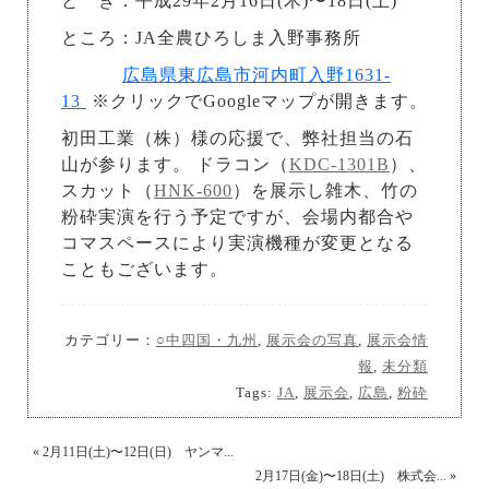
と き：平成29年2月16日(木)〜18日(土)
ところ：JA全農ひろしま入野事務所
広島県東広島市河内町入野1631-
13
※クリックでGoogleマップが開きます。
初田工業（株）様の応援で、弊社担当の石
山が参ります。 ドラコン（
KDC-1301B
）、
スカット（
HNK-600
）を展示し雑木、竹の
粉砕実演を行う予定ですが、会場内都合や
コマスペースにより実演機種が変更となる
こともございます。
カテゴリー：
○中四国・九州
,
展示会の写真
,
展示会情
報
,
未分類
Tags:
JA
,
展示会
,
広島
,
粉砕
«
2月11日(土)〜12日(日) ヤンマ...
2月17日(金)〜18日(土) 株式会...
»