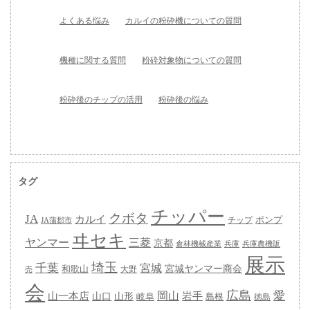
よくある悩み
カルイの粉砕機についての質問
機種に関する質問
粉砕対象物についての質問
粉砕後のチップの活用
粉砕後の悩み
タグ
チッパー
クボタ
JA
カルイ
ポンプ
チップ
JA蒲郡市
ヰセキ
ヤンマー
三菱
京都
兵庫
兵庫農機販
倉林機械産業
展示
埼玉
千葉
宮城
宮城ヤンマー商会
和歌山
大野
売
会
広島
愛
岡山
岩手
山一本店
山形
山口
岐阜
島根
徳島