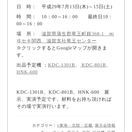
日 時： 平成29年7月13日(木)～15日(土)
時 間： 10：00～16：00 最終日10：
00～16：00
場 所：
滋賀県蒲生郡竜王町鏡368-1 ㈱
ヰセキ関西 滋賀支社竜王センター
※クリックするとGoogleマップが開きま
す。
出品予定機 ：
KDC-1301B
、
KDC-801B
、
HNK-600
KDC-1301B、KDC-801B、HNK-600 展
示、実演予定です。材料をお持ち頂ければ
その場で実演行います。
カテゴリー：
○東海・北陸・近畿
,
展示会情報