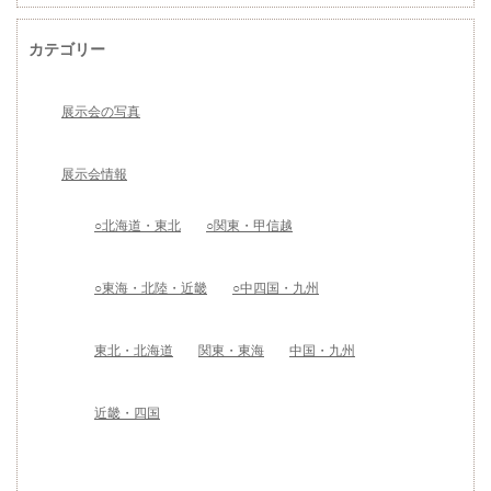
カテゴリー
展示会の写真
展示会情報
○北海道・東北
○関東・甲信越
○東海・北陸・近畿
○中四国・九州
東北・北海道
関東・東海
中国・九州
近畿・四国