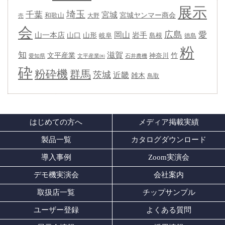
展示
埼玉
千葉
宮城
宮城ヤンマー商会
和歌山
大野
売
会
広島
愛
岡山
岩手
山一本店
山形
山口
岐阜
島根
徳島
粉
知
滋賀
竹
文平産業
神奈川
愛知県
石井農機
文平産業㈱
砕
粉砕機
群馬
茨城
近畿
雑木
鳥取
はじめての方へ
メディア掲載実績
製品一覧
カタログダウンロード
導入事例
Zoom実演会
デモ機実演会
会社案内
取扱店一覧
チップサンプル
ユーザー登録
よくある質問