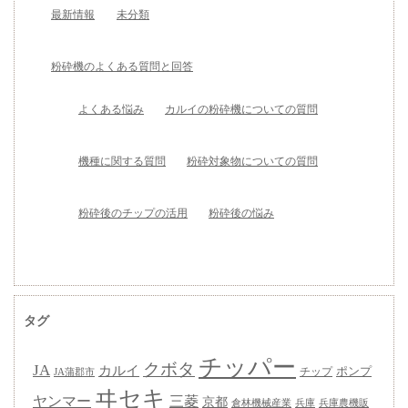
最新情報
未分類
粉砕機のよくある質問と回答
よくある悩み
カルイの粉砕機についての質問
機種に関する質問
粉砕対象物についての質問
粉砕後のチップの活用
粉砕後の悩み
タグ
チッパー
クボタ
JA
カルイ
ポンプ
チップ
JA蒲郡市
ヰセキ
ヤンマー
三菱
京都
兵庫
兵庫農機販
倉林機械産業