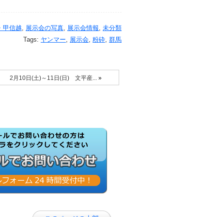
・甲信越
,
展示会の写真
,
展示会情報
,
未分類
Tags:
ヤンマー
,
展示会
,
粉砕
,
群馬
2月10日(土)～11日(日) 文平産...
»