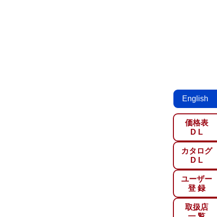
English
価格表
D L
カタログ
D L
ユーザー
登 録
取扱店
一 覧