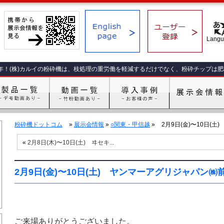
年！(株)カルイの粉砕機は、枝処理の重労働を軽減するだけでなく、粉砕チップは
粉砕機ドットコム
»
展示会情報
»
○関東・甲信越
»
2月9日(金)〜10日(土
«
2月8日(木)〜10日(土) ヰセキ...
2月9日(金)〜10日(土) ヤンマーアグリジャパン㈱
ご来場ありがとうございました。