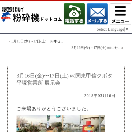
Select Language
▼
«
3月15日(木)〜17日(土) ㈱ヰセ...
3月16日(金)～17日(土) ㈱ヰセ...
»
3月16日(金)〜17日(土) ㈱関東甲信クボタ
平塚営業所 展示会
2018年03月16日
ご来場ありがとうございました。