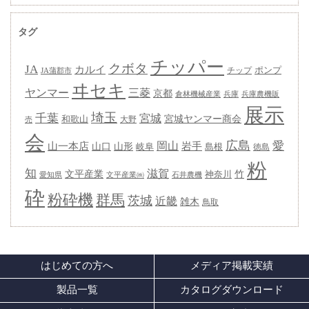
タグ
チッパー
クボタ
JA
カルイ
ポンプ
チップ
JA蒲郡市
ヰセキ
ヤンマー
三菱
京都
兵庫
兵庫農機販
倉林機械産業
展示
埼玉
千葉
宮城
宮城ヤンマー商会
和歌山
大野
売
会
広島
愛
岡山
岩手
山一本店
山形
山口
岐阜
島根
徳島
粉
知
滋賀
竹
文平産業
神奈川
愛知県
石井農機
文平産業㈱
砕
粉砕機
群馬
茨城
近畿
雑木
鳥取
はじめての方へ
メディア掲載実績
製品一覧
カタログダウンロード