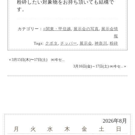
粉砕したい対象物をお持ち頂いても結構で
す。
カテゴリー：
○関東・甲信越
,
展示会の写真
,
展示会情
報
Tags:
クボタ
,
チッパー
,
展示会
,
神奈川
,
粉砕
«
3月15日(木)〜17日(土) ㈱ヰセ...
3月16日(金)～17日(土) ㈱ヰセ...
»
2026年8月
月
火
水
木
金
土
日