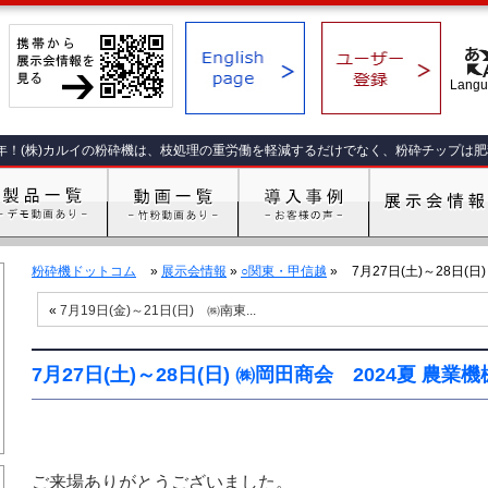
年！(株)カルイの粉砕機は、枝処理の重労働を軽減するだけでなく、粉砕チップは
粉砕機ドットコム
»
展示会情報
»
○関東・甲信越
»
7月27日(土)～28日(日
«
7月19日(金)～21日(日) ㈱南東...
7月27日(土)～28日(日) ㈱岡田商会 2024夏 農業
ご来場ありがとうございました。