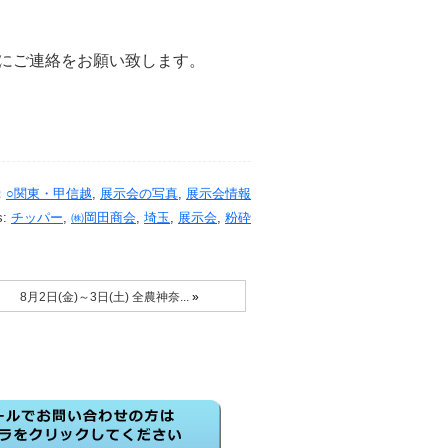
にご連絡をお願い致します。
：
○関東・甲信越
,
展示会の写真
,
展示会情報
s:
チッパー
,
㈱岡田商会
,
埼玉
,
展示会
,
粉砕
8月2日(金)～3日(土) 全農神奈...
»