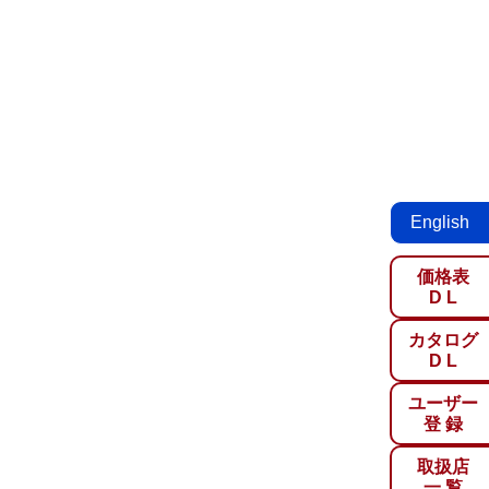
English
価格表
D L
カタログ
D L
ユーザー
登 録
取扱店
一 覧