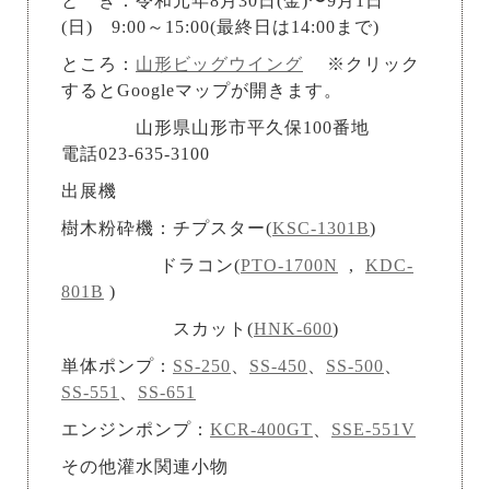
と き：令和元年8月30日(金)〜9月1日
(日) 9:00～15:00(最終日は14:00まで)
ところ：
山形ビッグウイング
※クリック
するとGoogleマップが開きます。
山形県山形市平久保100番地
電話023-635-3100
出展機
樹木粉砕機：チプスター(
KSC-1301B
)
ドラコン(
PTO-1700N
,
KDC-
801B
)
スカット(
HNK-600
)
単体ポンプ：
SS-250
、
SS-450
、
SS-500
、
SS-551
、
SS-651
エンジンポンプ：
KCR-400GT
、
SSE-551V
その他灌水関連小物