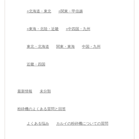
○北海道・東北
○関東・甲信越
○東海・北陸・近畿
○中四国・九州
東北・北海道
関東・東海
中国・九州
近畿・四国
最新情報
未分類
粉砕機のよくある質問と回答
よくある悩み
カルイの粉砕機についての質問