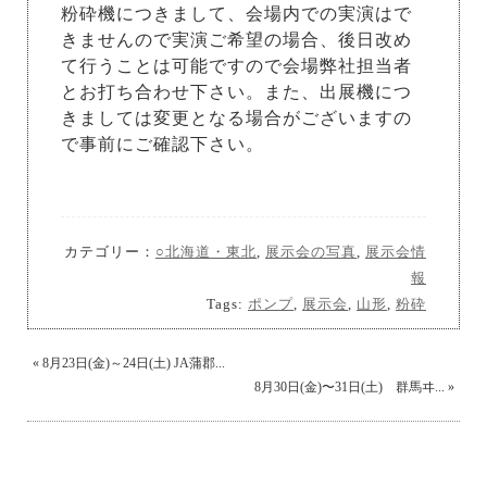
粉砕機につきまして、会場内での実演はで
きませんので実演ご希望の場合、後日改め
て行うことは可能ですので会場弊社担当者
とお打ち合わせ下さい。また、出展機につ
きましては変更となる場合がございますの
で事前にご確認下さい。
カテゴリー：
○北海道・東北
,
展示会の写真
,
展示会情
報
Tags:
ポンプ
,
展示会
,
山形
,
粉砕
«
8月23日(金)～24日(土) JA蒲郡...
8月30日(金)〜31日(土) 群馬ヰ...
»