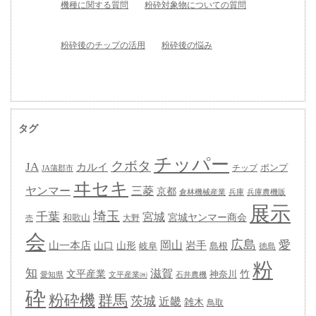
機種に関する質問
粉砕対象物についての質問
粉砕後のチップの活用
粉砕後の悩み
タグ
チッパー
クボタ
JA
カルイ
ポンプ
チップ
JA蒲郡市
ヰセキ
ヤンマー
三菱
京都
兵庫
兵庫農機販
倉林機械産業
展示
埼玉
千葉
宮城
宮城ヤンマー商会
和歌山
大野
売
会
広島
愛
岡山
岩手
山一本店
山形
山口
岐阜
島根
徳島
粉
知
滋賀
竹
文平産業
神奈川
愛知県
石井農機
文平産業㈱
砕
粉砕機
群馬
茨城
近畿
雑木
鳥取