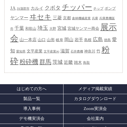
チッパー
クボタ
JA
カルイ
ポンプ
チップ
JA蒲郡市
ヰセキ
ヤンマー
三菱
京都
兵庫
兵庫農機販
倉林機械産業
展示
埼玉
千葉
宮城
宮城ヤンマー商会
和歌山
大野
売
会
広島
愛
岡山
岩手
山一本店
山形
山口
岐阜
島根
徳島
粉
知
滋賀
竹
文平産業
神奈川
愛知県
石井農機
文平産業㈱
砕
粉砕機
群馬
茨城
近畿
雑木
鳥取
はじめての方へ
メディア掲載実績
製品一覧
カタログダウンロード
導入事例
Zoom実演会
デモ機実演会
会社案内