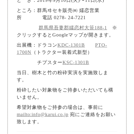
と き：2019年9月10日(火)〜11日(水)
ところ：群馬ヰセキ販売㈱ 嬬恋営業
所 電話 0278- 24-7221
群馬県吾妻郡嬬恋村大笹188-1
※
クリックするとGoogleマップが開きます。
出展機：ドラコン
KDC-1301B
PTO-
1700N
（トラクター装着式新型）
チプスター
KSC-1301B
当日、樹木と竹の粉砕実演を実施致しま
す。
粉砕したい対象物をご持参いただいても構
いません。
希望対象物をご持参の場合は、事前に
mailto:info@karui.co.jp
宛にご連絡をお願い
致します。