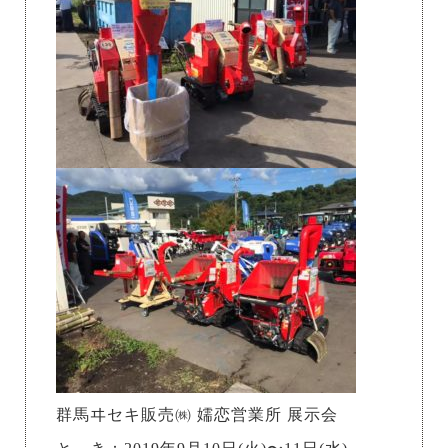
群馬ヰセキ販売㈱ 嬬恋営業所 展示会