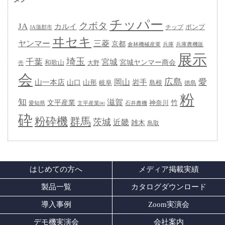
チッパー
クボタ
JA
カルイ
ポンプ
チップ
JA蒲郡市
ヰセキ
ヤンマー
三菱
京都
兵庫
兵庫農機販
倉林機械産業
展示
埼玉
千葉
宮城
宮城ヤンマー商会
和歌山
大野
売
会
広島
愛
岡山
岩手
山一本店
山形
山口
岐阜
島根
徳島
粉
知
滋賀
竹
文平産業
神奈川
愛知県
石井農機
文平産業㈱
砕
粉砕機
群馬
茨城
近畿
雑木
鳥取
はじめての方へ
メディア掲載実績
製品一覧
カタログダウンロード
導入事例
Zoom実演会
デモ機実演会
会社案内