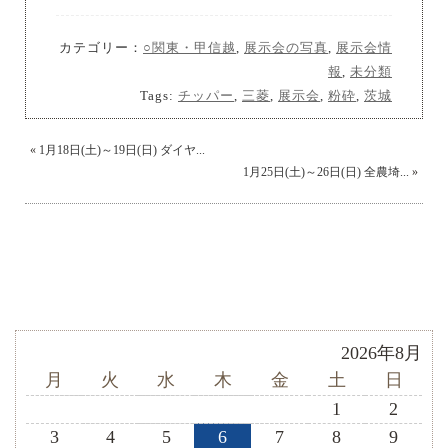
カテゴリー：
○関東・甲信越
,
展示会の写真
,
展示会情
報
,
未分類
Tags:
チッパー
,
三菱
,
展示会
,
粉砕
,
茨城
«
1月18日(土)～19日(日) ダイヤ...
1月25日(土)～26日(日) 全農埼...
»
2026年8月
月
火
水
木
金
土
日
1
2
3
4
5
6
7
8
9