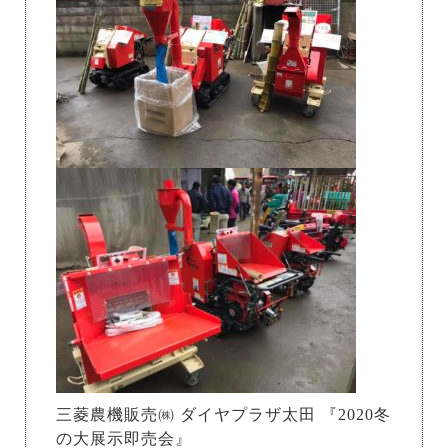
三菱農機販売㈱ ダイヤプラザ太田 『2020冬
の大展示即売会』