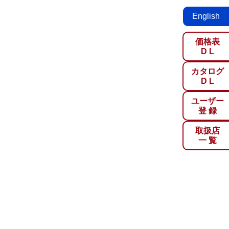
English
価格表
D L
カタログ
D L
ユーザー
登 録
取扱店
一 覧