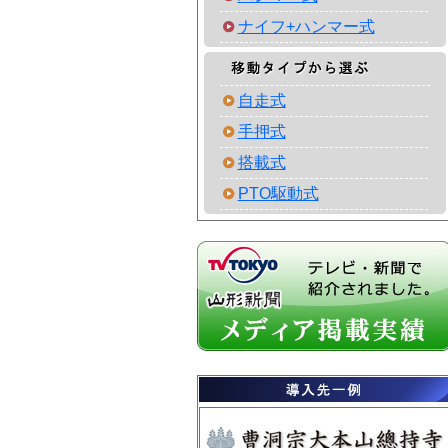
ナイフ+ハンマー式
自走式
手押式
搭載式
PTO駆動式