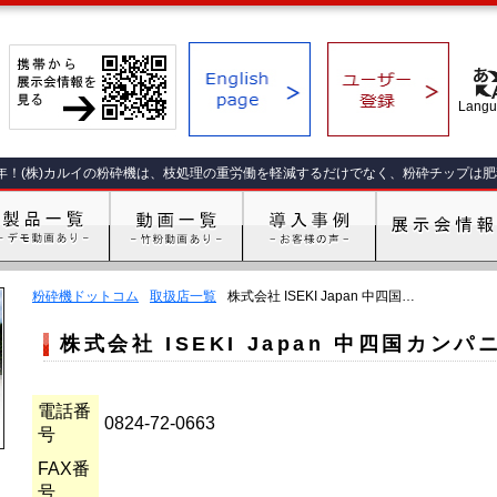
年！(株)カルイの粉砕機は、枝処理の重労働を軽減するだけでなく、粉砕チップは
粉砕機ドットコム
取扱店一覧
株式会社 ISEKI Japan 中四国…
株式会社 ISEKI Japan 中四国カン
電話番
0824-72-0663
号
FAX番
号