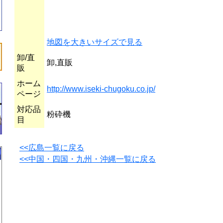
地図を大きいサイズで見る
卸/直
卸,直販
販
ホーム
http://www.iseki-chugoku.co.jp/
ページ
対応品
粉砕機
目
<<広島一覧に戻る
<<中国・四国・九州・沖縄一覧に戻る