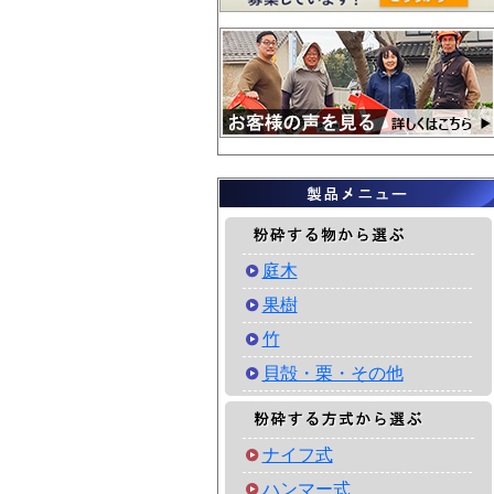
庭木
果樹
竹
貝殻・栗・その他
ナイフ式
ハンマー式