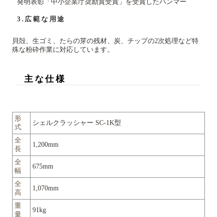
発明表彰「中小企業庁奨励賞受賞」を受賞したハンマー
3.広範な用途
貝殻、生ゴミ、たらの芽の残材、炭、チップの2次処理など特
殊な粉砕作業に対応しています。
主な仕様
形
シェルクラッシャー SC-1K型
式
全
1,200mm
長
全
675mm
幅
全
1,070mm
高
重
91kg
量