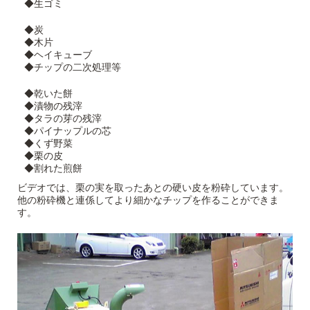
◆生ゴミ
◆炭
◆木片
◆ヘイキューブ
◆チップの二次処理等
◆乾いた餅
◆漬物の残滓
◆タラの芽の残滓
◆パイナップルの芯
◆くず野菜
◆栗の皮
◆割れた煎餅
ビデオでは、栗の実を取ったあとの硬い皮を粉砕しています。
他の粉砕機と連係してより細かなチップを作ることができま
す。