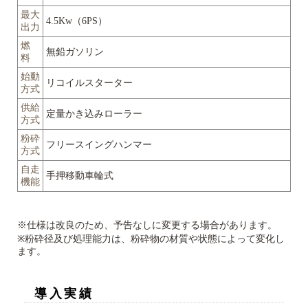
最大
4.5Kw（6PS）
出力
燃
無鉛ガソリン
料
始動
リコイルスターター
方式
供給
定量かき込みローラー
方式
粉砕
フリースイングハンマー
方式
自走
手押移動車輪式
機能
※仕様は改良のため、予告なしに変更する場合があります。
※粉砕径及び処理能力は、粉砕物の材質や状態によって変化し
ます。
導入実績