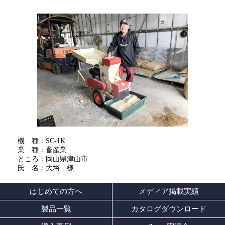
機 種：
SC-1K
業 種：
畜産業
ところ：
岡山県津山市
氏 名：
大﨏 様
はじめての方へ
メディア掲載実績
製品一覧
カタログダウンロード